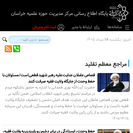
پایگاه اطلاع رسانی مرکز مدیریت حوزه علمیه خراسان
سامانه‌ها
ارتباط با مدیر
ثبت نام پذیرش
امروز:
یکشنبه
۱۸
مرداد ۱۴۰۵
مراجع معظم تقلید
قصاص عاملان جنایت علیه رهبر شهید قطعی است/ مسئولان با
حفظ وحدت از جایگاه ولایت فقیه صیانت کنند
حضرت آیت‌الله نوری همدانی با اشاره به حضور باشکوه مردم
در مراسم تشییع رهبر شهید انقلاب اسلامی، ضمن تأکید بر
قطعی بودن قصاص عاملان این جنایت، هدف اصلی دشمن را تضعیف جایگاه ولایت
فقیه دانست و از مسئولان خواست با حفظ وحدت و همبستگی، قدردان این سرمایه
عظیم مردمی باشند و از رکن رکین ولایت فقیه صیانت کنند.
۱۴۰۵/۰۴/۱۵
حفظ وحدت، ایستادگی در برابر دشمن و پایبندی به ولایت فقیه،