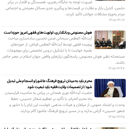
ضرورت توجه به جایگاه رهبری، همبستگی و اقتدار در برابر
دشمن، کنترل بازار و نظارت بر قیمت‌ها و پیگیری جدی مسائل معیشتی و اجتماعی
مردم به‌ویژه مشکلات جوانان تاکید کردند.
۱۴۰۵/۰۴/۰۷
هوش مصنوعی و بانکداری، اولویت‌های فقهی امروز حوزه است
آیت‌الله العظمی سبحانی ضمن تحسین ساده‌سازی مباحث
پیچیده فقهی توسط آیت‌الله العظمی فیاض، از حوزه‌های
علمیه خواست تا با تشکیل دروس تخصصی برای موضوعات
مستحدثه نظیر هوش مصنوعی، پاسخگوی نیازهای واقعی جهان اسلام در عصر حاضر
باشند.
۱۴۰۵/۰۳/۲۷
محرم باید به میدان ترویج فرهنگ عاشورا و انسجام ملی تبدیل
شود/ از تصمیمات ولایت‌فقیه باید تبعیت شود
حضرت آیت‌الله نوری همدانی در پیامی به مناسبت فرارسیدن
ماه محرم الحرام، با تأکید بر تعظیم شعائر حسینی، حفظ
وحدت و اعتماد عمومی، از مبلغان و هیئات مذهبی خواست این ایام را با «شور و
شعور حسینی» گرامی بدارند و در مسیر ترویج فرهنگ عاشورا گام بردارند.
۱۴۰۵/۰۳/۲۵