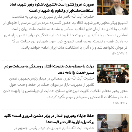
ضرورت امروز کشور است/ تشییع باشکوه رهبر شهید، نماد
استقامت ملت ایران و تداوم راه شهیدان است
حضرت آیت‌الله ناصر مکارم شیرازی در پیامی به مناسبت
تشییع پیکر مطهر رهبر شهید انقلاب، حضور گسترده مردم در این مراسم را جلوه‌ای از
اقتدار، وفاداری به آرمان‌های انقلاب اسلامی و نشانه استقامت ملت ایران و امت
اسلامی دانست و با تأکید بر ضرورت حفظ وحدت، ایستادگی در برابر دشمن، پایبندی
به ولایت فقیه و تقویت روحیه امید، تصریح کرد: خون شهدای این جنایت هرگز
فراموش نخواهد شد و راه آنان با استقامت ملت ایران ادامه خواهد یافت.
۱۴۰۵/۰۴/۱۴
دولت با حفظ وحدت، تقویت اقتدار و رسیدگی به معیشت مردم
مسیر خدمت را ادامه دهد
حضرت آیت‌الله نوری همدانی در دیدار رئیس‌جمهور، ضمن
تقدیر از مدیریت بازار در دوران جنگ، بر حفظ وحدت حول
محور رهبر معظم انقلاب، تقویت نیروهای مسلح، حمایت از دیپلماسی و اولویت دادن
به حل مشکلات اقتصادی و معیشتی مردم تأکید کردند.
۱۴۰۵/۰۴/۰۷
حفظ جایگاه رهبری و اقتدار در برابر دشمن ضروری است/ تاکید
بر کنترل بازار و نظارت بر قیمت‌ها
حضرت آیت‌الله مکارم شیرازی در دیدار رئیس جمهور بر