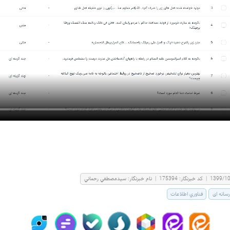
1399/1
|
کد خبرنگار:
175394
|
نام خبرنگار:
سيدمصطفي رحماني
سانه ای
فناوري اطلاعات