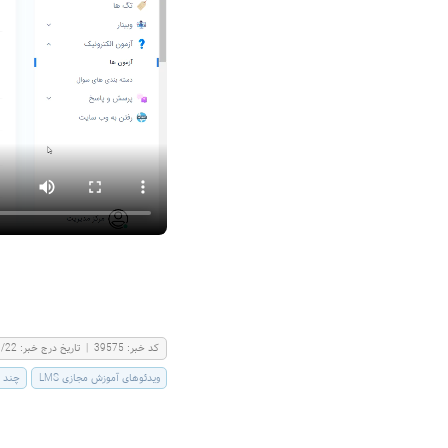
كد خبر:
39575
|
تاریخ درج خبر:
0/22
ویدئوهای آموزش مجازی LMS
چند ر