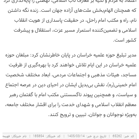
اعتماد به مردم و تکیه بر معارف ناب اسلامی، نهضتی را پایه‌گذاری کرد
که همچنان الهام‌بخش ملت‌های آزاده جهان است. زنده نگه داشتن
نام، راه و مکتب امام راحل، در حقیقت پاسداری از هویت انقلاب
اسلامی و تضمین‌کننده استمرار مسیر عزت، استقلال و پیشرفت
کشور است.
مدیر تبلیغ حوزه علمیه خراسان در پایان خاطرنشان کرد: مبلغان حوزه
علمیه خراسان در این ایام تلاش خواهند کرد با بهره‌گیری از ظرفیت
مساجد، هیئات مذهبی و اجتماعات مردمی، ابعاد مختلف شخصیت
امام خمینی(ره)، نقش بی‌بدیل ایشان در احیای دین در عرصه اجتماع
و سیاست، و همچنین پیوند ناگسستنی مکتب امام با گفتمان رهبر
معظم انقلاب اسلامی و شهدای خدمت را برای اقشار مختلف جامعه،
به‌ویژه نوجوانان و جوانان، تبیین و ترویج کنند.
كد خبر:
65262
|
تاریخ درج خبر:
1405/03/14
|
کد خبرنگار:
185854
|
نام خبرنگار:
فهيمه