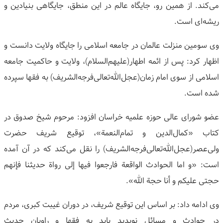
می‌کند. از همین رو، جایگاه عالم در این منطق، جایگاهی بنیادین و
ریشه‌ای است.
وی سومین منزلت عالمان در جامعه اسلامی را جایگاه ولایت دانست و
اظهار کرد: پس از ائمه اطهار(علیهم‌السلام)، ولایت و حاکمیت جامعه
اسلامی از سوی امام زمان(عجل‌الله‌تعالی‌فرجه‌الشریف) به فقها سپرده
شده است.
عضو شورای عالی حوزه علمیه خراسان افزود: مرحوم شیخ صدوق در
کتاب «کمال‌الدین و تمام‌النعمة»، توقیع شریف حضرت
ولی‌عصر(عجل‌الله‌تعالی‌فرجه‌الشریف) را نقل می‌کند که در آن آمده
است: «و اما الحوادث الواقعة فارجعوا فیها إلی رواة حدیثنا فإنهم
حجتی علیکم و أنا حجة الله».
وی ادامه داد: بر اساس این توقیع شریف، در دوران غیبت کبری، مردم
در حوادث و مسائل نوپدید باید به فقها و راویان حدیث