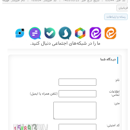
كد خبر:
65344
|
تاریخ درج خبر:
1405/03/23
|
کد خبرنگار:
185854
|
نام خبرنگار:
فهيمه
قربانيان
رسانه و ارتباطات
ما را در شبکه‌های اجتماعی دنبال کنید.
دیـــدگاه شما
نام:
اطلاعات
(تلفن همراه یا ایمیل)
تماس:
متن:
کد امنیتی: