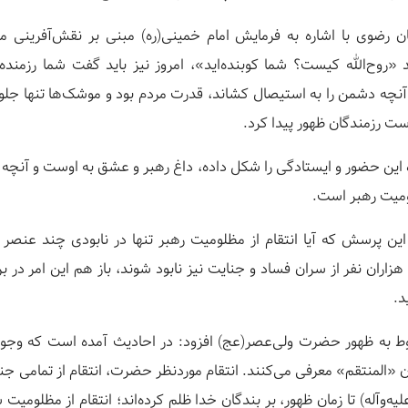
ان رضوی با اشاره به فرمایش امام خمینی(ره) مبنی بر نقش‌آفرینی م
 «روح‌الله کیست؟ شما کوبنده‌اید»، امروز نیز باید گفت شما رزمنده‌ا
نچه دشمن را به استیصال کشاند، قدرت مردم بود و موشک‌ها تنها جلوه
 رزمندگان ظهور پیدا کرد.
یزه این حضور و ایستادگی را شکل داده، داغ رهبر و عشق به اوست و آن
ومیت رهبر است.
ح این پرسش که آیا انتقام از مظلومیت رهبر تنها در نابودی چند عنصر 
زاران نفر از سران فساد و جنایت نیز نابود شوند، باز هم این امر در ب
د.
ربوط به ظهور حضرت ولی‌عصر(عج) افزود: در احادیث آمده است که وجو
ن «المنتقم» معرفی می‌کنند. انتقام موردنظر حضرت، انتقام از تمامی جنای
لیه‌وآله) تا زمان ظهور، بر بندگان خدا ظلم کرده‌اند؛ انتقام از مظلومیت 