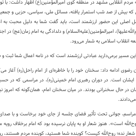
ردم انقلابی مشهد در منطقه کوی امیرالمؤمنین(ع) اظهار داشت: با توجه
 که بیش از صد شب استمرار یافته، مسائل ملی، سیاسی، حزبی و جمعی
مل اصلی این حضور ارزشمند است، باید گفت شما به دلیل محبت به ام
‌علیها)، امیرالمؤمنین(علیه‌السلام) و دلدادگی به امام زمان(عج) در اج
عه انقلاب اسلامی به شمار می‌رود.
این مسیر برمی‌دارید عبادتی ارزشمند است که در نامه اعمال شما ثبت 
 رضوی ادامه داد: سخنان خود را با خاطره‌ای از امام راحل(ره) آغاز می‌
 ایشان است. در دوران رهبری امام خمینی(ره)، در مراسمی که در حسین
ان در حال سخنرانی بودند. در میان سخنان امام، همان‌گونه که امروز 
ی‌دادند.
مراسم، جوانی تحت تأثیر فضای جلسه از جای خود برخاست و با صدای ب
الله است». هنوز شعار او به پایان نرسیده بود که امام برخلاف رویه م
شعار نده؛ روح‌الله کیست؟ کوبنده شما هستید، کوبنده مردم هستند، ر