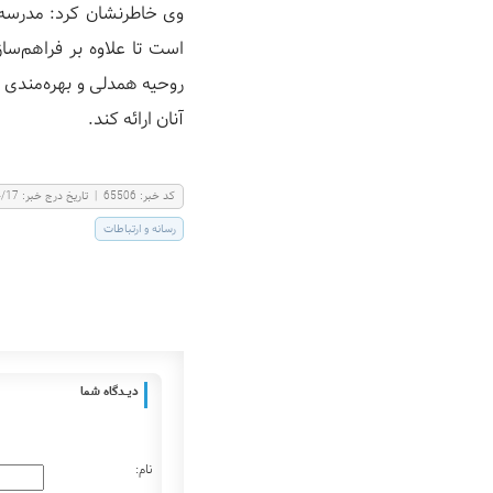
وی خاطرنشان کرد: مدرسه ع
است تا علاوه بر فراهم‌سا
روحیه همدلی و بهره‌مندی مع
آنان ارائه کند.
كد خبر:
65506
|
تاریخ درج خبر:
4/17
رسانه و ارتباطات
دیـــدگاه شما
نام: