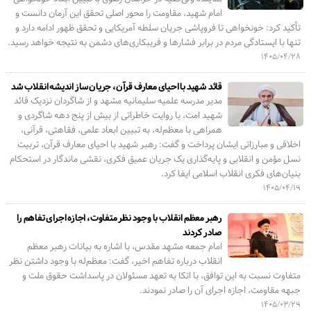
امام شهید، مقاومت را محور اصلی تحقق این آرمان دانست و
تأکید کرد: خونخواهی تا فروپاشی جریان سلطه آمریکایی و تحقق ظهور ادامه دارد و
تنها با ایستادگی مردم در برابر فشارها و فریبکاری‌های دشمن به نتیجه خواهد رسید.
۱۴۰۵/۰۴/۲۸
قائد شهید با احیای معارف قرآن، جریان‌ساز اندیشه انقلاب شد
مدیر مدرسه علمیه سلیمانیه مشهد و از شاگردان نزدیک قائد
شهید امت، با روایت خاطراتی از بیش از پنج دهه شاگردی و
همراهی با معظم‌له، به تبیین ابعاد علمی، فقاهتی، قرآنی،
اخلاقی و مبارزاتی ایشان پرداخت و گفت: رهبر شهید با احیای معارف قرآن، تربیت
نسل مؤمن و انقلابی و پایه‌گذاری یک جریان عمیق فکری، نقشی ماندگار در استحکام
بنیان‌های فکری انقلاب اسلامی ایفا کرد.
۱۴۰۵/۰۴/۱۹
رهبر معظم انقلاب با وجود نظر متفاوت، اجازه اجرای تفاهم را
صادر کردند
امام جمعه مشهد مقدس، با اشاره به بیانات رهبر معظم
انقلاب درباره تفاهم اخیر، گفت: معظم‌له با وجود داشتن نظر
متفاوت نسبت به این توافق، با اتکا به تعهد مسئولان در پاسداشت حقوق ملت و
جبهه مقاومت، اجازه اجرای آن را صادر نمودند.
۱۴۰۵/۰۳/۲۹