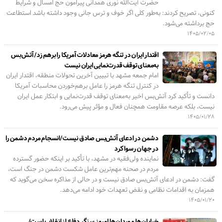
حضرت آیت‌الله نوری همدانی پیرامون حج امسال و شرایط
کنونی، تصریح کردند: به‌طور کلی اگر خوف و ترس جانی وجود داشته باشد استطاعت
حج برداشته می‌شود.
۱۴۰۵/۰۲/۰۵
اقتدار ایران در تنگه هرمز معادلات آمریکا را برهم زد/ آتش‌بس
به‌معنای توقف قدرت‌نمایی ایران نیست
امام جمعه مشهد با تبیین آخرین تحولات منطقه، اقتدار ایران
در کنترل تنگه هرمز را عامل برهم‌خوردن محاسبات آمریکا
دانست و تأکید کرد آتش‌بس اخیر به‌معنای توقف قدرت‌نمایی و ابتکار عمل ایران
نیست، بلکه عرصه مقاومت همچنان فعال و مؤثر پیش می‌رود.
۱۴۰۵/۰۱/۲۸
دشمن در ادعای آتش‌بس صادق نیست/انسجام مردم دشمن را
در جهان رسوا کرد
نماینده ولی‌فقیه در مشهد، با تأکید بر اینکه حضور گسترده
مردم در صحنه مهم‌ترین عامل شکست دشمن در جنگ است،
گفت: دشمن در ادعای آتش‌بس صادق نیست و در حالی از مذاکره سخن می‌گوید که
همزمان به اقدامات نظامی و نقض تعهدات خود ادامه می‌دهد.
۱۴۰۵/۰۱/۲۰
خیابان‌ها و میدان‌ها امروز سنگر دفاع از انقلاب است/