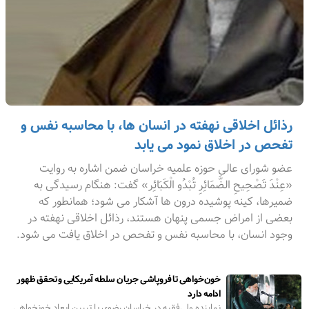
رذائل اخلاقی نهفته در انسان ها، با محاسبه نفس و
تفحص در اخلاق نمود می یابد
عضو شورای عالی حوزه علمیه خراسان ضمن اشاره به روایت
«عِنْدَ تَصْحِیحِ الضَّمَائِرِ تُبْدُو الْكَبَائِر» گفت: هنگام رسیدگى به
ضمیرها، كینه پوشیده درون ها آشكار مى شود؛ همانطور که
بعضی از امراض جسمی پنهان هستند، رذائل اخلاقی نهفته در
وجود انسان، با محاسبه نفس و تفحص در اخلاق یافت می شود.
خون‌خواهی تا فروپاشی جریان سلطه آمریکایی و تحقق ظهور
ادامه دارد
نماینده ولی‌فقیه در خراسان رضوی با تبیین ابعاد خونخواهی