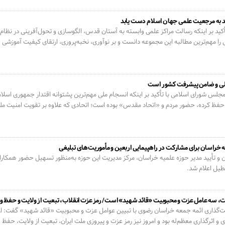
د به مرجعیت علمی جهان اسلام دست یابد
ید بر اینکه رسالت مراکز علمی وابسته به آستان قدس، الگوسازی و تحول‌آفرینی در نظا
را مهم‌ترین مطالبه این مجموعه دانست و بر نوآوری، نخبه‌پروری، ارتقای کیفیت آموز
ر ملی و ضامن پیشرفت کشور است
جلس شورای اسلامی با تأکید بر اینکه انسجام ملی مهم‌ترین پشتوانه اقتدار جمهوری اسلام
حفظ کرده، حضور مردم و «اتحاد مقدس» بوده است؛ اتحادی که علاوه بر تقویت امنیت مل
 خراسان برای مشارکت در راهپیمایی اربعین و مأموریت‌های تبلیغی
و تأیید مدیر حوزه علمیه خراسان، مرکز مدیریت این حوزه به‌منظور تسهیل حضور همکاران د
دت، سه عامل عزت و محبوبیت «قائد شهید» است/ رمز عزت انقلاب، تبعیت از ولایت و حفظ
گذاری ائمه جمعه خراسان رضوی با تبیین عوامل عزت و محبوبیت «قائد شهید» گفت: ارت
و اثرگذاری معظم‌له بود و امروز نیز رمز عزت و پیروزی ملت ایران، تبعیت از ولایت، حف