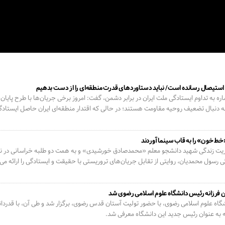
 استیصال رسانده است/ نباید دستاوردهای قدرت منطقه‌ای را از دست بدهیم
ه به تداوم ایستادگی ملت ایران در برابر دشمن، گفت: امروز برخی جریان‌ها با طرح پایان
ه دنبال تضعیف روحیه مقاومت هستند؛ در حالی که اقتدار منطقه‌ای ایران حاصل ایستادگ
خط خون» را به قاب سینما آوردند
یت زندگی شهید دانشجو معلم «محمدصادق خورشیدی» و به همت دو طلبه خراسانی در نیشاب
رسول محمدیان، روایتی از تقابل جریان‌های تروریستی با حقیقت و ایستادگی را ارائه می‌
فرزانه رئیس دانشگاه علوم اسلامی رضوی شد
شگاه علوم اسلامی رضوی، با حضور تولیت آستان قدس رضوی، برگزار شد و طی آن، با قدرد
 به عنوان رئیس جدید این دانشگاه معرفی شد.