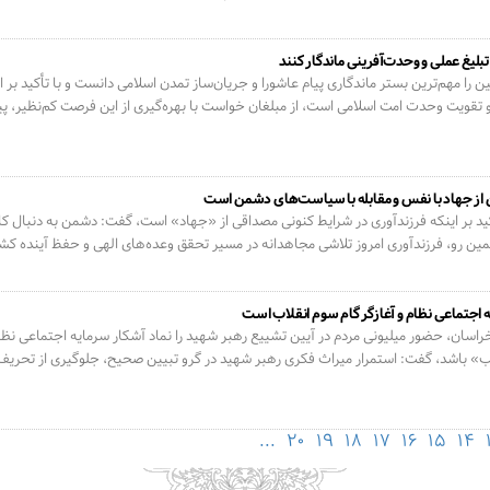
 تبلیغ عملی و وحدت‌آفرینی ماندگار کنند
ن را مهم‌ترین بستر ماندگاری پیام عاشورا و جریان‌ساز تمدن اسلامی دانست و با تأکید بر 
قویت وحدت امت اسلامی است، از مبلغان خواست با بهره‌گیری از این فرصت کم‌نظیر، پیام ع
 از جهاد با نفس و مقابله با سیاست‌های دشمن است
کید بر اینکه فرزندآوری در شرایط کنونی مصداقی از «جهاد» است، گفت: دشمن به دنبال 
ین رو، فرزندآوری امروز تلاشی مجاهدانه در مسیر تحقق وعده‌های الهی و حفظ آینده کشور
 اجتماعی نظام و آغازگر گام سوم انقلاب است
سان، حضور میلیونی مردم در آیین تشییع رهبر شهید را نماد آشکار سرمایه اجتماعی نظام 
لاب» باشد، گفت: استمرار میراث فکری رهبر شهید در گرو تبیین صحیح، جلوگیری از تحری
...
۲۰
۱۹
۱۸
۱۷
۱۶
۱۵
۱۴